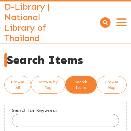
D-Library |
National
Library of
Open
menu
Thailand
Search Items
Browse
Browse by
Search
Browse
All
Tag
Items
Map
Search for Keywords