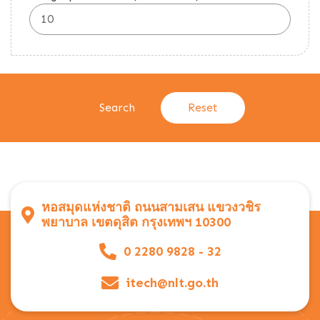
หอสมุดแห่งชาติ ถนนสามเสน แขวงวชิร
พยาบาล เขตดุสิต กรุงเทพฯ 10300
0 2280 9828 - 32
itech@nlt.go.th