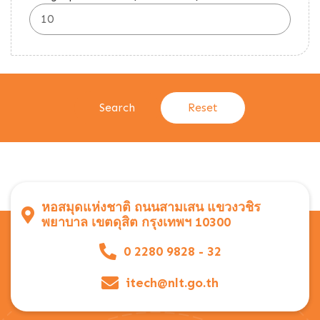
หอสมุดแห่งชาติ ถนนสามเสน แขวงวชิร
พยาบาล เขตดุสิต กรุงเทพฯ 10300
0 2280 9828 - 32
itech@nlt.go.th