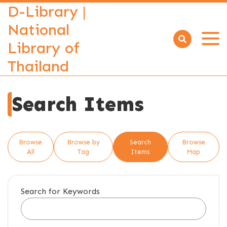
D-Library |
National
Library of
Open
menu
Thailand
Search Items
Browse
Browse by
Search
Browse
All
Tag
Items
Map
Search for Keywords