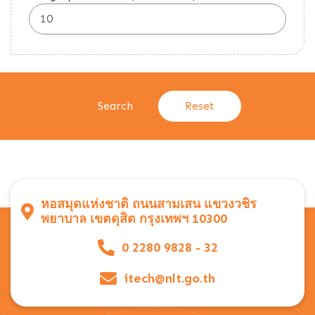
หอสมุดแห่งชาติ ถนนสามเสน แขวงวชิร
พยาบาล เขตดุสิต กรุงเทพฯ 10300
0 2280 9828 - 32
itech@nlt.go.th