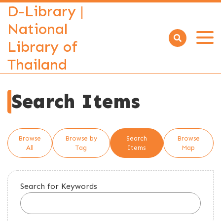
D-Library |
National
Library of
Open
menu
Thailand
Search Items
Browse
Browse by
Search
Browse
All
Tag
Items
Map
Search for Keywords