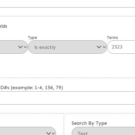
elds
Type
Terms
ID#s (example: 1-4, 156, 79)
Search By Type