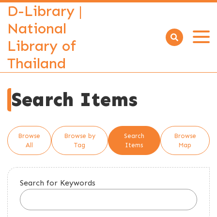
D-Library |
National
Library of
Open
menu
Thailand
Search Items
Browse
Browse by
Search
Browse
All
Tag
Items
Map
Search for Keywords