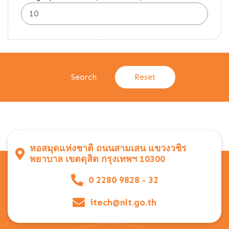
หอสมุดแห่งชาติ ถนนสามเสน แขวงวชิร
พยาบาล เขตดุสิต กรุงเทพฯ 10300
0 2280 9828 - 32
itech@nlt.go.th