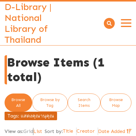
D-Library |
National
Library of
Open
menu
Thailand
Browse Items (1
total)
Browse
Browse by
Search
Browse
All
Tag
Items
Map
Tags: แสดงคุณานุคุณ
Title
Creator
View as:
Grid
List
Sort by:
Date Added