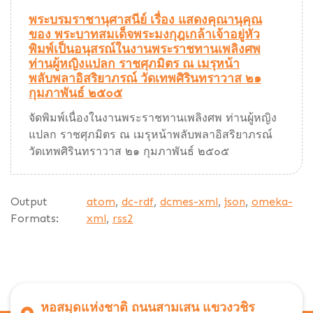
พระบรมราชานุศาสนีย์ เรื่อง แสดงคุณานุคุณ
ของ พระบาทสมเด็จพระมงกุฎเกล้าเจ้าอยู่หัว
พิมพ์เป็นอนุสรณ์ในงานพระราชทานเพลิงศพ
ท่านผู้หญิงแปลก ราชศุภมิตร ณ เมรุหน้า
พลับพลาอิสริยาภรณ์ วัดเทพศิรินทราวาส ๒๑
กุมภาพันธ์ ๒๕๐๕
จัดพิมพ์เนื่องในงานพระราชทานเพลิงศพ ท่านผู้หญิง
แปลก ราชศุภมิตร ณ เมรุหน้าพลับพลาอิสริยาภรณ์
วัดเทพศิรินทราวาส ๒๑ กุมภาพันธ์ ๒๕๐๕
Output
atom
,
dc-rdf
,
dcmes-xml
,
json
,
omeka-
Formats:
xml
,
rss2
หอสมุดแห่งชาติ ถนนสามเสน แขวงวชิร