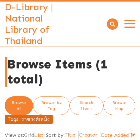
D-Library |
National
Library of
Open
menu
Thailand
Browse Items (1
total)
Browse
Browse by
Search
Browse
All
Tag
Items
Map
Tags: ราชวงศ์เหม็ง
Title
Creator
View as:
Grid
List
Sort by:
Date Added