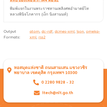
ลัทธิของเพื่อน ภาค4 ตอน1
พิมพ์แจกในงานพระราชทานเพลิงศพอำมาตย์โท
หลวงพินิจโภคากร (เง็ก นิงสานนท์)
Output
atom
,
dc-rdf
,
dcmes-xml
,
json
,
omeka-
Formats:
xml
,
rss2
หอสมุดแห่งชาติ ถนนสามเสน แขวงวชิร
พยาบาล เขตดุสิต กรุงเทพฯ 10300
0 2280 9828 - 32
itech@nlt.go.th