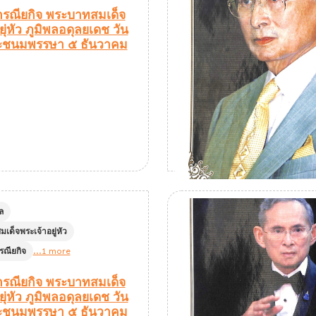
รณียกิจ พระบาทสมเด็จ
ุ่หัว ภูมิพลอดุลยเดช วัน
ะชนมพรรษา ๕ ธันวาคม
ล
เด็จพระเจ้าอยู่หัว
ณียกิจ
...1 more
รณียกิจ พระบาทสมเด็จ
ุ่หัว ภูมิพลอดุลยเดช วัน
ะชนมพรรษา ๕ ธันวาคม