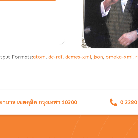
tput Formats:
atom
,
dc-rdf
,
dcmes-xml
,
json
,
omeka-xml
,
r
าบาล เขตดุสิต กรุงเทพฯ 10300
0 2280