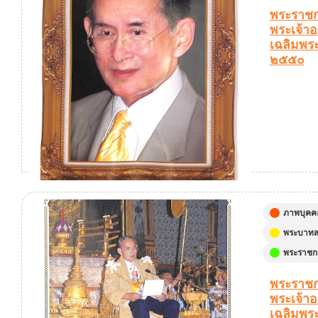
พระราชก
พระเจ้าอย
เฉลิมพร
๒๕๕๐
ภาพบุคค
พระบาทสม
พระราชกร
พระราชก
พระเจ้าอย
เฉลิมพร