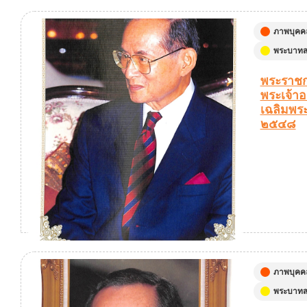
ภาพบุคค
พระบาทสม
พระราชก
พระเจ้าอย
เฉลิมพร
๒๕๔๘
ภาพบุคค
พระบาทสม