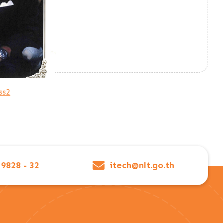
ss2
 9828 - 32
itech@nlt.go.th