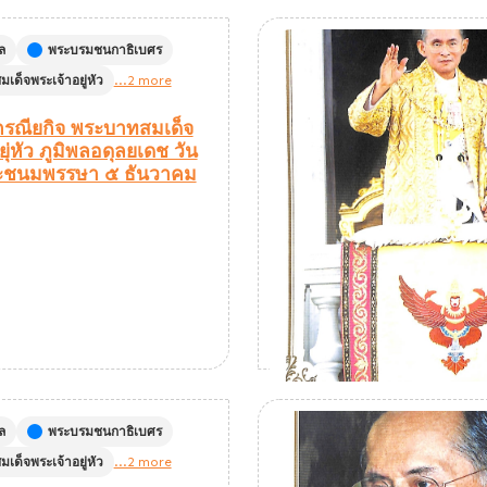
ล
พระบรมชนกาธิเบศร
เด็จพระเจ้าอยู่หัว
...2 more
รณียกิจ พระบาทสมเด็จ
ุ่หัว ภูมิพลอดุลยเดช วัน
ะชนมพรรษา ๕ ธันวาคม
ล
พระบรมชนกาธิเบศร
เด็จพระเจ้าอยู่หัว
...2 more