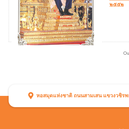
๒๕๕๒
Ou
หอสมุดแห่งชาติ ถนนสามเสน แขวงวชิรพย