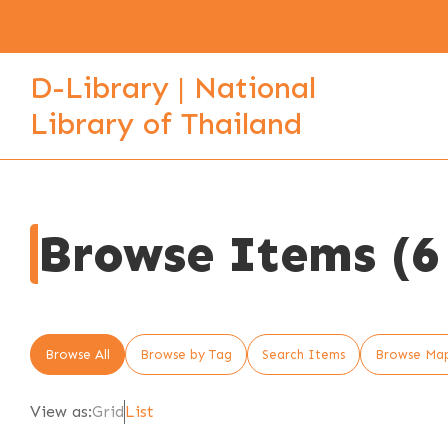
D-Library | National
Library of Thailand
Browse Items (6 
Browse All
Browse by Tag
Search Items
Browse Ma
View as:
Grid
List