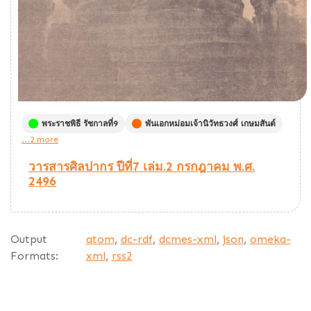
พระราชพิธี รัชกาลที่9
พันเอกหม่อมเจ้านิวัทธวงศ์ เกษมสันต์
...2 more
วารสารศิลปากร ปีที่7 เล่ม.2 กรกฎาคม พ.ศ.
2496
Output
atom
,
dc-rdf
,
dcmes-xml
,
json
,
omeka-
Formats:
xml
,
rss2