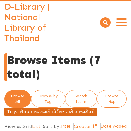
D-Library |
National
Library of
Open
menu
Thailand
Browse Items (7
total)
Browse
Browse by
Search
Browse
All
Tag
Items
Map
Tags: พันเอกหม่อมเจ้านิวัทธวงศ์ เกษมสันต์
Title
Date Added
View as:
Grid
List
Sort by:
Creator