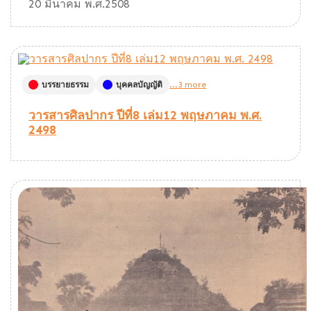
20 มีนาคม พ.ศ.2508
บรรยายธรรม
บุคคลบัญญัติ
...3 more
วารสารศิลปากร ปีที่8 เล่ม12 พฤษภาคม พ.ศ.
2498