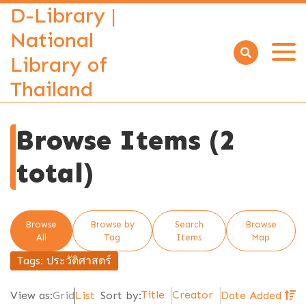
D-Library |
National
Library of
Open
menu
Thailand
Browse Items (2
total)
Browse
Browse by
Search
Browse
All
Tag
Items
Map
Tags: ประวัติศาสตร์
Title
Creator
View as:
Grid
List
Sort by:
Date Added