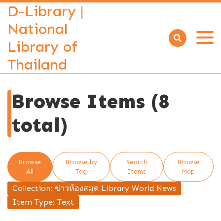
D-Library |
National
Library of
Open
menu
Thailand
Browse Items (8
total)
Browse
Browse by
Search
Browse
All
Tag
Items
Map
Collection: ข่าวห้องสมุด Library World News
Item Type: Text