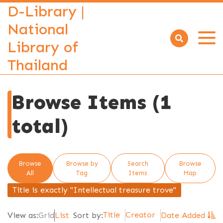
D-Library |
National
Library of
Open
menu
Thailand
Browse Items (1
total)
Browse
Browse by
Search
Browse
All
Tag
Items
Map
Title is exactly "Intellectual treasure trove"
Title
Creator
View as:
Grid
List
Sort by:
Date Added