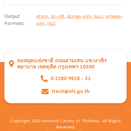
Output
atom
,
dc-rdf
,
dcmes-xml
,
json
,
omeka-
Formats:
xml
,
rss2
หอสมุดแห่งชาติ ถนนสามเสน แขวงวชิร
พยาบาล เขตดุสิต กรุงเทพฯ 10300
0 2280 9828 - 32
itech@nlt.go.th
Copyright 2023 National Library of Thailand - All Rights
Reserved.