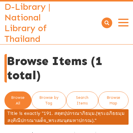
D-Library |
National
Library of
Open
menu
Thailand
Browse Items (1
total)
Browse
Browse by
Search
Browse
All
Tag
Items
Map
Title is exactly "191. สตฺตปฺปกรณาภิธมฺม.(พฺระอภิธธมฺม
สงฺคิณีปกรณาเผด็จ_พระสมนฺตมหาปกรณ)."