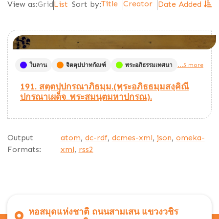
Title
Creator
View as:
Grid
List
Sort by:
Date Added
ใบลาน
จิตตุปปาทกัณฑ์
พระอภิธรรมเทศนา
...5 more
191. สตฺตปฺปกรณาภิธมฺม.(พฺระอภิธธมฺมสงฺคิณี
ปกรณาเผด็จ_พระสมนฺตมหาปกรณ).
Output
atom
,
dc-rdf
,
dcmes-xml
,
json
,
omeka-
Formats:
xml
,
rss2
หอสมุดแห่งชาติ ถนนสามเสน แขวงวชิร