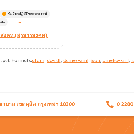
ข้อวัตรปฏิบัติของพระสงฆ์
งคหะ
...8 more
รสงคห.(พฺรสารสงคห).
tput Formats:
atom
,
dc-rdf
,
dcmes-xml
,
json
,
omeka-xml
,
r
าบาล เขตดุสิต กรุงเทพฯ 10300
0 2280