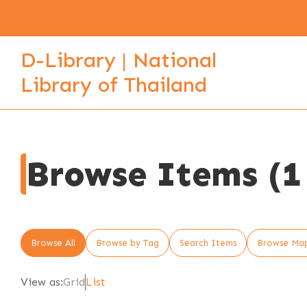
D-Library | National
Library of Thailand
Browse Items (1 
Browse All
Browse by Tag
Search Items
Browse Ma
View as:
Grid
List