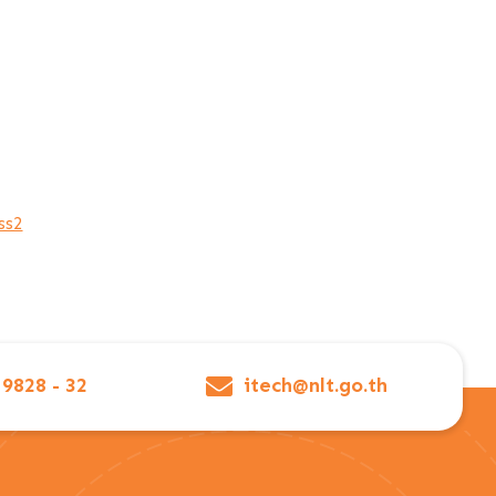
ss2
 9828 - 32
itech@nlt.go.th