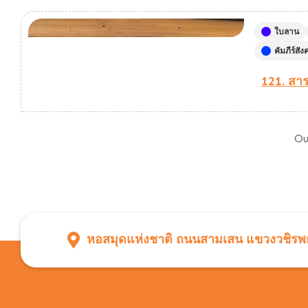
ใบลาน
คัมภีร์สั
121. สา
Ou
หอสมุดแห่งชาติ ถนนสามเสน แขวงวชิรพย