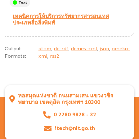
Text
เทคนิคการให้บริการทรัพยากรสารสนเทศ
ประเภทสื่อสิ่งพิมพ์
Output
atom
,
dc-rdf
,
dcmes-xml
,
json
,
omeka-
Formats:
xml
,
rss2
หอสมุดแห่งชาติ ถนนสามเสน แขวงวชิร
พยาบาล เขตดุสิต กรุงเทพฯ 10300
0 2280 9828 - 32
itech@nlt.go.th