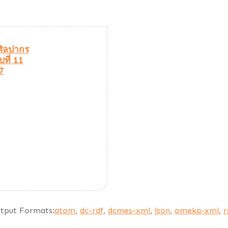
ิลปากร
ับที่ 11
7
tput Formats:
atom
,
dc-rdf
,
dcmes-xml
,
json
,
omeka-xml
,
r