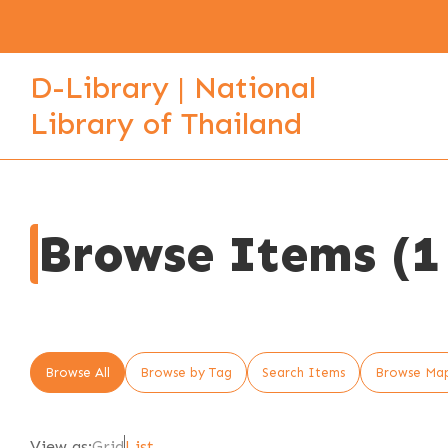
D-Library | National
Library of Thailand
Browse Items (1 
Browse All
Browse by Tag
Search Items
Browse Ma
View as:
Grid
List