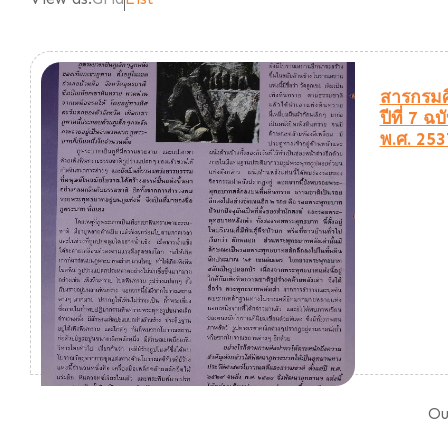
สารกรมศ
ปีที่ 7 ฉบ
พ.ศ. 253
Ou