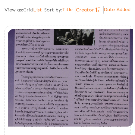
Title
Date Added
View as:
Grid
List
Sort by:
Creator