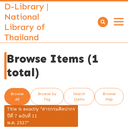
D-Library |
National
Library of
Open
menu
Thailand
Browse Items (1
total)
Browse
Browse by
Search
Browse
All
Tag
Items
Map
Title is exactly "สารกรมศิลปากร
ปีที่ 7 ฉบับที่ 11
พ.ศ. 2537"