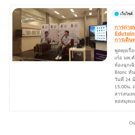
เว็บไซต์
การถ่าย
Edutainme
การเดิน
พูดคุยเร
เก๋อ นพ.ค
ห้องฉุกเฉ
Blanc หัน
วันที่ 24
15.00น. 
สารสนเทศ
หอสมุดแห
Ou