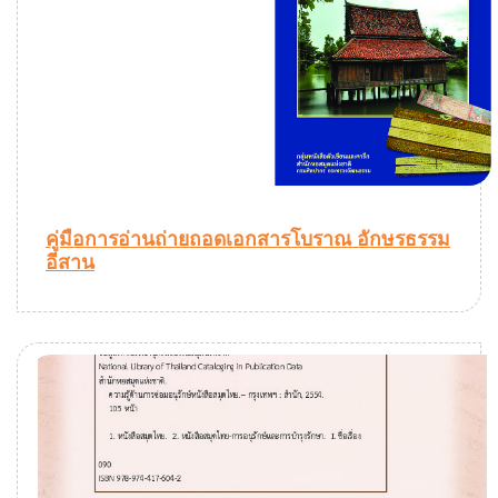
คู่มือการอ่านถ่ายถอดเอกสารโบราณ อักษรธรรม
อีสาน