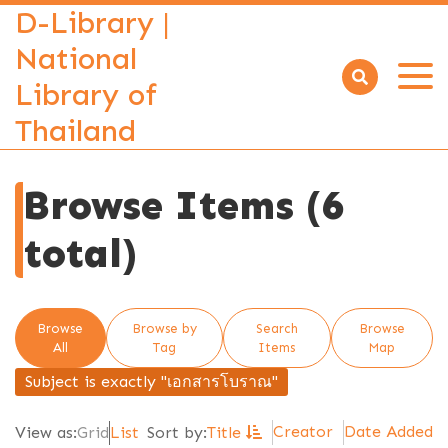
D-Library |
National
Library of
Open
menu
Thailand
Browse Items (6
total)
Browse
Browse by
Search
Browse
All
Tag
Items
Map
Subject is exactly "เอกสารโบราณ"
Creator
Date Added
View as:
Grid
List
Sort by:
Title