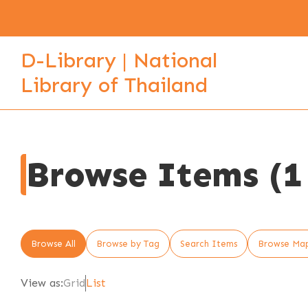
D-Library | National
Library of Thailand
Browse Items (1 
Browse All
Browse by Tag
Search Items
Browse Ma
View as:
Grid
List