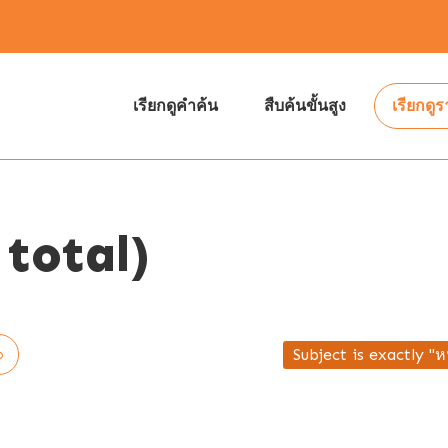
เรียกดูคำค้น
สืบค้นขั้นสูง
เรียกดู
total)
Subject is exactly "ห
p