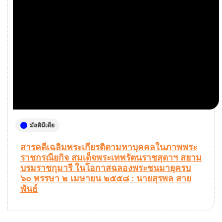
มัลติมีเดีย
สารคดีเฉลิมพระเกียรติตามหาบุคคลในภาพพระ
ราชกรณียกิจ สมเด็จพระเทพรัตนราชสุดาฯ สยาม
บรมราชกุมารี ในโอกาสฉลองพระชนมายุครบ
๖๐ พรรษา ๒ เมษายน ๒๕๕๘ : นายสุรพล สาย
พันธ์