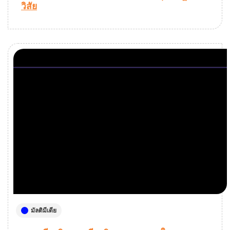
วิสัย
มัลติมีเดีย