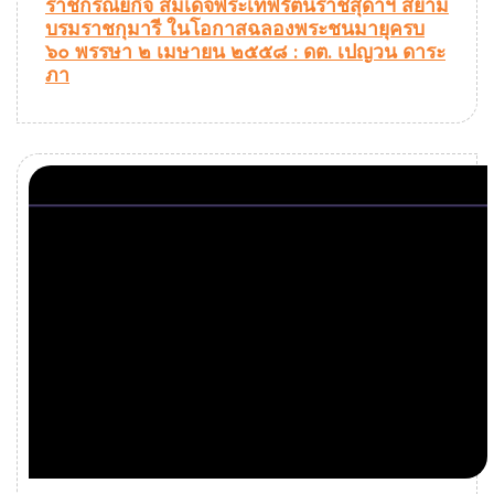
ราชกรณียกิจ สมเด็จพระเทพรัตนราชสุดาฯ สยาม
บรมราชกุมารี ในโอกาสฉลองพระชนมายุครบ
๖๐ พรรษา ๒ เมษายน ๒๕๕๘ : ดต. เปญวน ดาระ
ภา