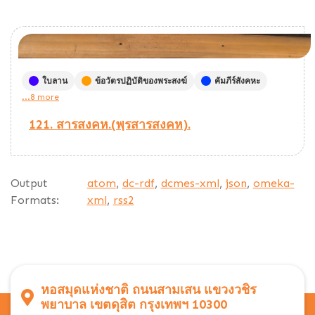
ใบลาน
ข้อวัตรปฏิบัติของพระสงฆ์
คัมภีร์สังคหะ
...8 more
121. สารสงคห.(พฺรสารสงคห).
Output
atom
,
dc-rdf
,
dcmes-xml
,
json
,
omeka-
Formats:
xml
,
rss2
หอสมุดแห่งชาติ ถนนสามเสน แขวงวชิร
พยาบาล เขตดุสิต กรุงเทพฯ 10300