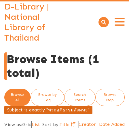
D-Library |
National
Library of
Open
menu
Thailand
Browse Items (1
total)
Browse
Browse by
Search
Browse
All
Tag
Items
Map
Subject is exactly "พระอภิธรรมสังคหะ"
Creator
Date Added
View as:
Grid
List
Sort by:
Title