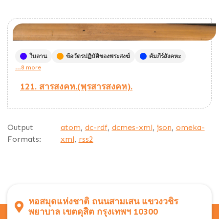
ใบลาน
ข้อวัตรปฏิบัติของพระสงฆ์
คัมภีร์สังคหะ
...8 more
121. สารสงคห.(พฺรสารสงคห).
Output
atom
,
dc-rdf
,
dcmes-xml
,
json
,
omeka-
Formats:
xml
,
rss2
หอสมุดแห่งชาติ ถนนสามเสน แขวงวชิร
พยาบาล เขตดุสิต กรุงเทพฯ 10300