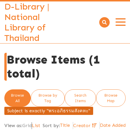
D-Library |
National
Library of
Open
menu
Thailand
Browse Items (1
total)
Browse
Browse by
Search
Browse
All
Tag
Items
Map
Subject is exactly "พระอภิธรรมสังคหะ"
Title
Date Added
View as:
Grid
List
Sort by:
Creator