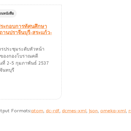
ยนหนังสือ
ระกอบการทัศนศึกษา
านปราจีนบุรี-สระแก้ว-
ารประชุมระดับหัวหน้า
นของกองโบราณคดี
นที่ 2-5 กุมภาพันธ์ 2537
จันทบุรี
tput Formats:
atom
,
dc-rdf
,
dcmes-xml
,
json
,
omeka-xml
,
r