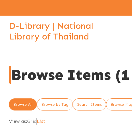
D-Library | National
Library of Thailand
Browse Items (1 
Browse All
Browse by Tag
Search Items
Browse Ma
View as:
Grid
List