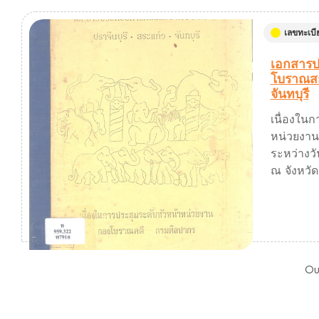
เลขทะเบี
เอกสารป
โบราณสถ
จันทบุรี
เนื่องในก
หน่วยงา
ระหว่างวั
ณ จังหวัด
Ou