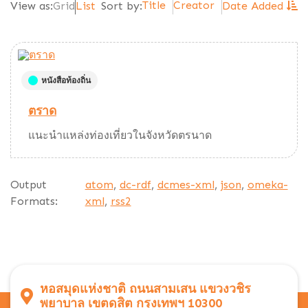
Title
Creator
View as:
Grid
List
Sort by:
Date Added
หนังสือท้องถิ่น
ตราด
แนะนำแหล่งท่องเที่ยวในจังหวัดตรนาด
Output
atom
,
dc-rdf
,
dcmes-xml
,
json
,
omeka-
Formats:
xml
,
rss2
หอสมุดแห่งชาติ ถนนสามเสน แขวงวชิร
พยาบาล เขตดุสิต กรุงเทพฯ 10300