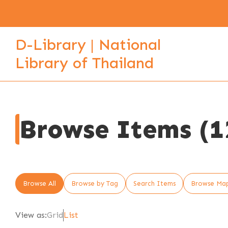
D-Library | National
Library of Thailand
Browse Items (12
Browse All
Browse by Tag
Search Items
Browse Ma
View as:
Grid
List