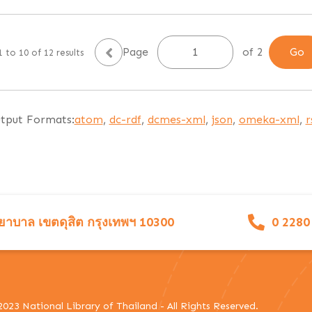
Page
of 2
 to 10 of 12 results
tput Formats:
atom
,
dc-rdf
,
dcmes-xml
,
json
,
omeka-xml
,
r
าบาล เขตดุสิต กรุงเทพฯ 10300
0 2280
023 National Library of Thailand - All Rights Reserved.