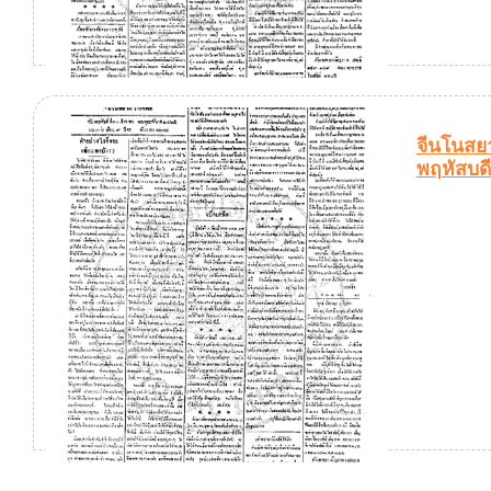
จีนโนสยา
พฤหัสบดี