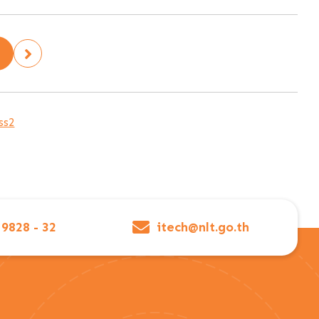
ss2
 9828 - 32
itech@nlt.go.th