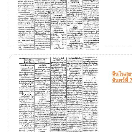
จีนโนสยา
จันทร์ที