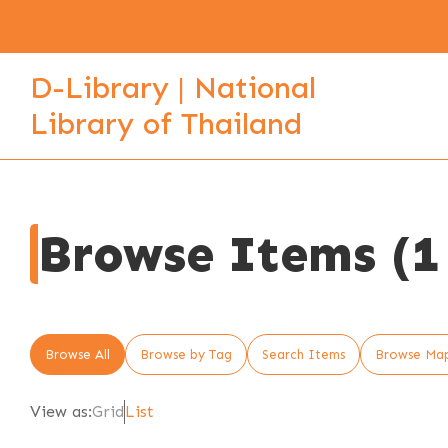
D-Library | National
Library of Thailand
Browse Items (1 
Browse All
Browse by Tag
Search Items
Browse Ma
View as:
Grid
List