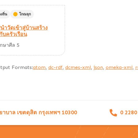
งถิ่น
โกณจุก
ำวัดเข้าสู่บ้านสร้าง
กับครัวเรือน
รักษาศีล 5
tput Formats:
atom
,
dc-rdf
,
dcmes-xml
,
json
,
omeka-xml
,
r
าบาล เขตดุสิต กรุงเทพฯ 10300
0 2280