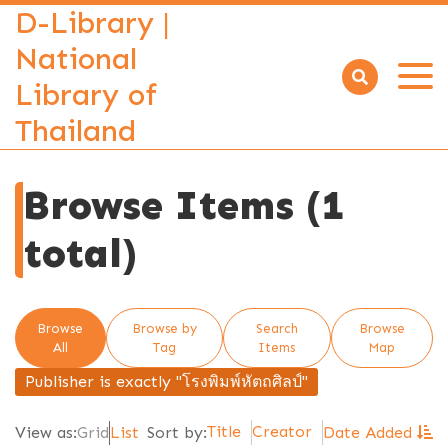
D-Library |
National
Library of
Open
menu
Thailand
Browse Items (1
total)
Browse
Browse by
Search
Browse
All
Tag
Items
Map
Publisher is exactly "โรงพิมพ์หัตถศิลป์"
Title
Creator
View as:
Grid
List
Sort by:
Date Added