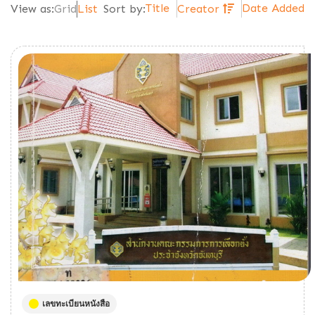
Title
Date Added
View as:
Grid
List
Sort by:
Creator
เลขทะเบียนหนังสือ