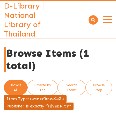
D-Library |
National
Library of
Open
menu
Thailand
Browse Items (1
total)
Browse
Browse by
Search
Browse
All
Tag
Items
Map
Item Type: เลขทะเบียนหนังสือ
Publisher is exactly "โปรออฟเซท"