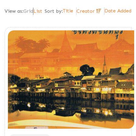
Title
Date Added
View as:
Grid
List
Sort by:
Creator