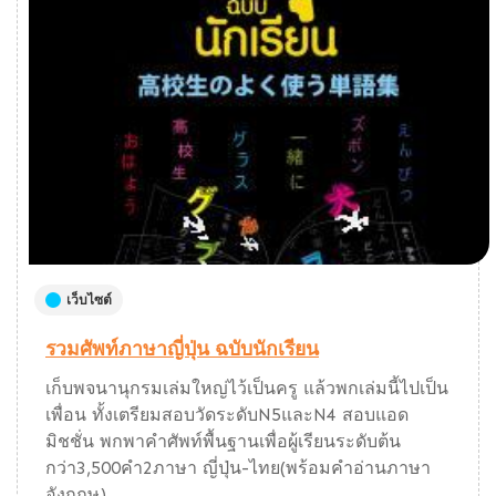
เว็บไซต์
รวมศัพท์ภาษาญี่ปุ่น ฉบับนักเรียน
เก็บพจนานุกรมเล่มใหญ่ไว้เป็นครู แล้วพกเล่มนี้ไปเป็น
เพื่อน ทั้งเตรียมสอบวัดระดับN5และN4 สอบแอด
มิชชั่น พกพาคำศัพท์พื้นฐานเพื่อผู้เรียนระดับต้น
กว่า3,500คำ2ภาษา ญี่ปุ่น-ไทย(พร้อมคำอ่านภาษา
อังกฤษ)