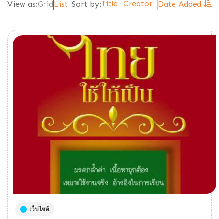
Title
Creator
View as:
Grid
List
Sort by:
Date Added
เว็บไซต์