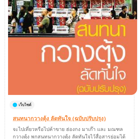
เว็บไซต์
สนทนากวางตุ้ง ลัดทันใจ (ฉบับปรับปรุง)
จะไปเที่ยวหรือไปค้าขาย ฮ่องกง มาเก๊า และ มณฑล
กวางตุ้ง พกสนทนากวางตุ้ง ลัดทันใจไว้สื่อสารย่อมได้