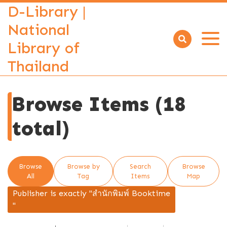
D-Library |
National
Library of
Open
menu
Thailand
Browse Items (18
total)
Browse
Browse by
Search
Browse
All
Tag
Items
Map
Publisher is exactly "สำนักพิมพ์ Booktime
"