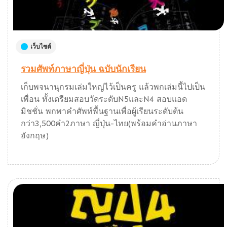
เว็บไซต์
รวมศัพท์ภาษาญี่ปุ่น ฉบับนักเรียน
เก็บพจนานุกรมเล่มใหญ่ไว้เป็นครู แล้วพกเล่มนี้ไปเป็น
เพื่อน ทั้งเตรียมสอบวัดระดับN5และN4 สอบแอด
มิชชั่น พกพาคำศัพท์พื้นฐานเพื่อผู้เรียนระดับต้น
กว่า3,500คำ2ภาษา ญี่ปุ่น-ไทย(พร้อมคำอ่านภาษา
อังกฤษ)