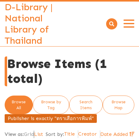
D-Library |
National
Library of
Open
menu
Thailand
Browse Items (1
total)
Browse
Browse by
Search
Browse
All
Tag
Items
Map
Publisher is exactly "ตราเสือการพิมพ์"
Title
Creator
View as:
Grid
List
Sort by:
Date Added