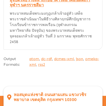
สูจิบัตรพิธีวางสิลาฤกษ์อาคารสมาคมนิสิตเก่า
จุฬาฯ นครราชสีมา
พระบาทสมเด็จพระมงกุฎเกล้าเจ้าอยู่หัว เสด็จ
พระราชดำเนินมาในพิธีวางศิลาฤกษ์ศึกบัญชาการ
โรงเรียนข้าราชการพลเรือน (จุฬาลงกรณ
มหาวิทยาลัย ปัจจุบัน) ของพระบาทสมเด็จพระ
จุลจอมเกล้าเจ้าอยู่หัว วันที่ 3 มกราคม พุทธศักราช
2458
Output
atom
,
dc-rdf
,
dcmes-xml
,
json
,
omeka-
Formats:
xml
,
rss2
หอสมุดแห่งชาติ ถนนสามเสน แขวงวชิร
พยาบาล เขตดุสิต กรุงเทพฯ 10300