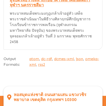
สูจิบัตรพิธีวางสิลาฤกษ์อาคารสมาคมนิสิตเก่า
จุฬาฯ นครราชสีมา
พระบาทสมเด็จพระมงกุฎเกล้าเจ้าอยู่หัว เสด็จ
พระราชดำเนินมาในพิธีวางศิลาฤกษ์ศึกบัญชาการ
โรงเรียนข้าราชการพลเรือน (จุฬาลงกรณ
มหาวิทยาลัย ปัจจุบัน) ของพระบาทสมเด็จพระ
จุลจอมเกล้าเจ้าอยู่หัว วันที่ 3 มกราคม พุทธศักราช
2458
Output
atom
,
dc-rdf
,
dcmes-xml
,
json
,
omeka-
Formats:
xml
,
rss2
หอสมุดแห่งชาติ ถนนสามเสน แขวงวชิร
พยาบาล เขตดุสิต กรุงเทพฯ 10300