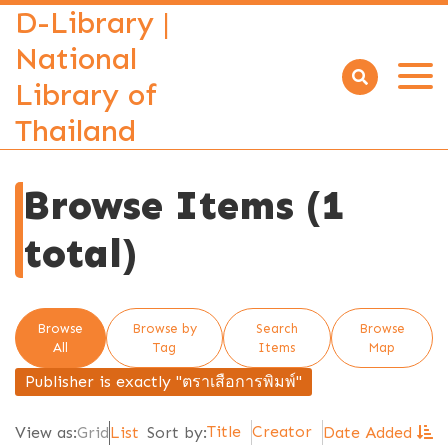
D-Library |
National
Library of
Open
menu
Thailand
Browse Items (1
total)
Browse
Browse by
Search
Browse
All
Tag
Items
Map
Publisher is exactly "ตราเสือการพิมพ์"
Title
Creator
View as:
Grid
List
Sort by:
Date Added