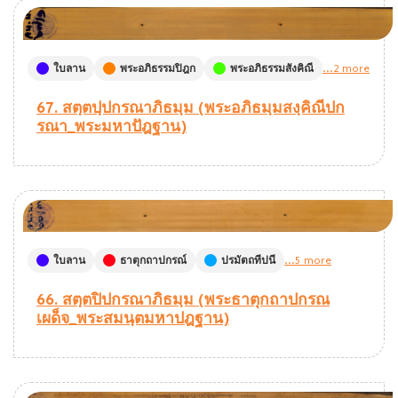
ใบลาน
พระอภิธรรมปิฎก
พระอภิธรรมสังคิณี
...2 more
67. สตฺตปฺปกรณาภิธมฺม (พระอภิธมฺมสงฺคิณีปก
รณา_พระมหาปัฎฐาน)
ใบลาน
ธาตุกถาปกรณ์
ปรมัตถทีปนี
...5 more
66. สตฺตปิปกรณาภิธมฺม (พระธาตุกถาปกรณ
เผด็จ_พระสมนฺตมหาปฎฐาน)