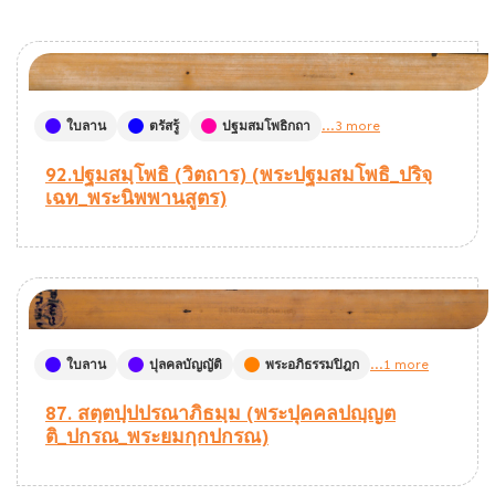
ใบลาน
ตรัสรู้
ปฐมสมโพธิกถา
...3 more
92.ปฐมสมฺโพธิ (วิตถาร) (พระปฐมสมโพธิ_ปริจฺ
เฉท_พระนิพพานสูตร)
ใบลาน
ปุลคลบัญญัติ
พระอภิธรรมปิฎก
...1 more
87. สตฺตปฺปปรณาภิธมฺม (พระปุคคลปญฺญต
ติ_ปกรณ_พระยมกฺกปกรณ)