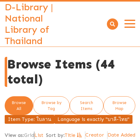
D-Library |
National
Library of
Open
menu
Thailand
Browse Items (44
total)
Browse
Browse by
Search
Browse
All
Tag
Items
Map
Item Type: ใบลาน
Language is exactly "บาลี-ไทย"
Creator
Date Added
View as:
Grid
List
Sort by:
Title