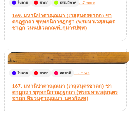
ใบลาน
ชาดก
ธรรมวิภาค
...7 more
169. มหานิปาตวณฺณนา (เวสฺสฺนตรชาดก) ชา
ตกฎฺฐกถา ขุทฺทกนิกายฏฺกฐา (พฺรมหาเวสฺสนฺตร
ชาฎก วฺนนปเวตกณฺฑํ_กุมารปพฺพ)
ใบลาน
ชาดก
ทศชาติ
...5 more
167. มหานิปาตวณฺณนา (เวสฺสนฺตรชาตก) ชา
ตกฏฺกถา ขุทฺทกนิกายฏฺฐกถา (พระมหาเวสฺสนฺตร
ชาฎก หิมวนฺตวณฺณนา_นครกัณฑ)