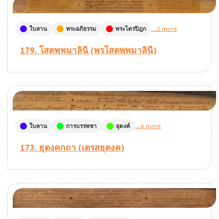
ใบลาน
พระอภิธรรม
พระไตรปิฎก
...2 more
179. โสตพฺพมาลินี (พฺรโสตพฺพมาลินี)
ใบลาน
การบรรพชา
ธุดงค์
...6 more
173. ธุตงฺคกถา (เตรสธุตงฺค)