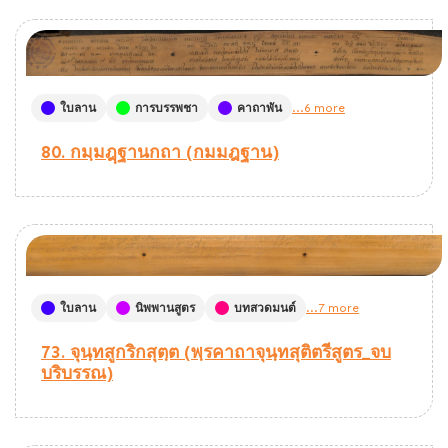
ใบลาน
การบรรพชา
คาถาพัน
...6 more
80. กมฺมฎฺฐานกถา (กมมฎฐาน)
ใบลาน
นิพพานสูตร
บทสวดมนต์
...7 more
73. จุนฺทสูกริกสุตฺต (พฺรคาถาจุนฺทสุติตรีสูตร_จบ
บริบรรณ)