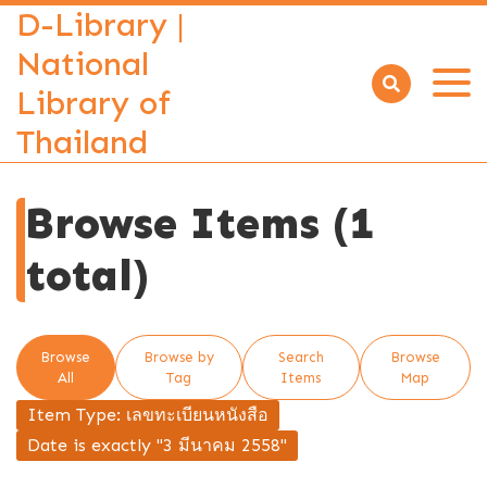
D-Library |
National
Library of
Open
menu
Thailand
Browse Items (1
total)
Browse
Browse by
Search
Browse
All
Tag
Items
Map
Item Type: เลขทะเบียนหนังสือ
Date is exactly "3 มีนาคม 2558"