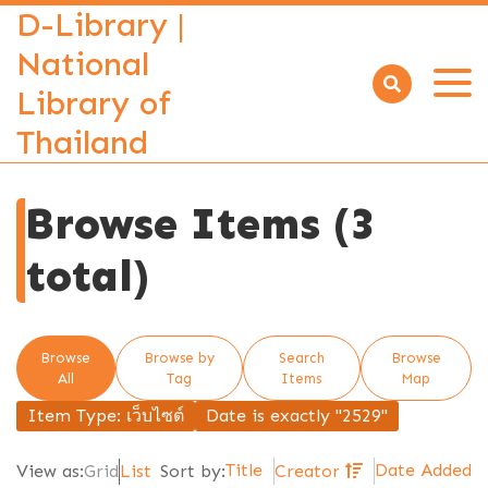
D-Library |
National
Library of
Open
menu
Thailand
Browse Items (3
total)
Browse
Browse by
Search
Browse
All
Tag
Items
Map
Item Type: เว็บไซต์
Date is exactly "2529"
Title
Date Added
View as:
Grid
List
Sort by:
Creator