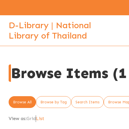
D-Library | National
Library of Thailand
Browse Items (1 
Browse All
Browse by Tag
Search Items
Browse Ma
View as:
Grid
List