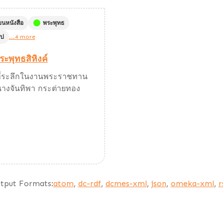
ยนหนังสือ
พระพุทธ
ูป
...4 more
ะพุทธสิหิงค์
นที่ระลึกในงานพระราชทาน
นางจันทิพา กระต่ายทอง
tput Formats:
atom
,
dc-rdf
,
dcmes-xml
,
json
,
omeka-xml
,
r