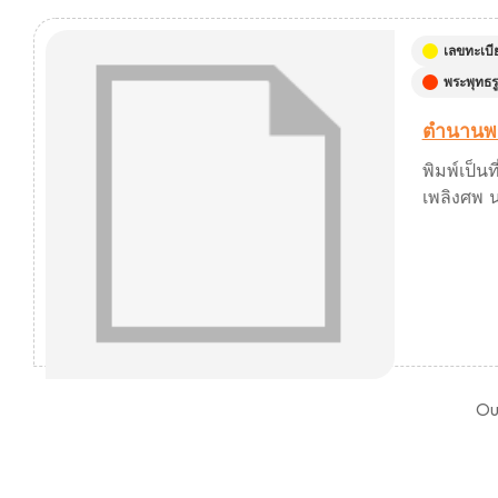
เลขทะเบี
พระพุทธร
ตำนานพร
พิมพ์เป็
เพลิงศพ 
Ou