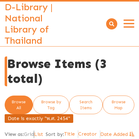
D-Library |
National
Library of
Open
menu
Thailand
Browse Items (3
total)
Browse
Browse by
Search
Browse
All
Tag
Items
Map
Date is exactly "พ.ศ. 2454"
Title
Creator
View as:
Grid
List
Sort by:
Date Added