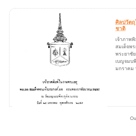
ศิลปวัต
ชาติ
เจ้าภาพพ
สมเด็จพร
พระยาชั
เบญจมบพิ
มกราคม พ
Ou