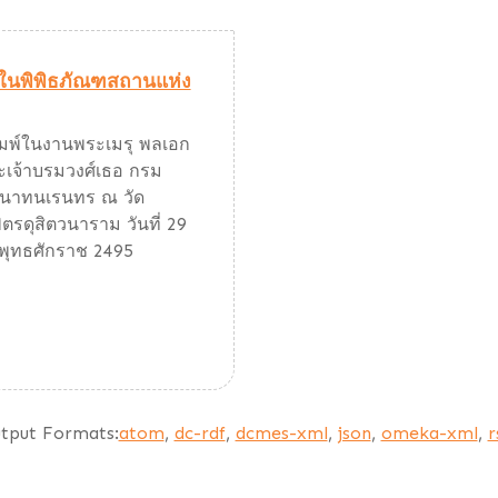
ถุในพิพิธภัณฑสถานแห่ง
ิมพ์ในงานพระเมรุ พลเอก
ะเจ้าบรมวงศ์เธอ กรม
ยนาทนเรนทร ณ วัด
ตรดุสิตวนาราม วันที่ 29
ุทธศักราช 2495
tput Formats:
atom
,
dc-rdf
,
dcmes-xml
,
json
,
omeka-xml
,
r