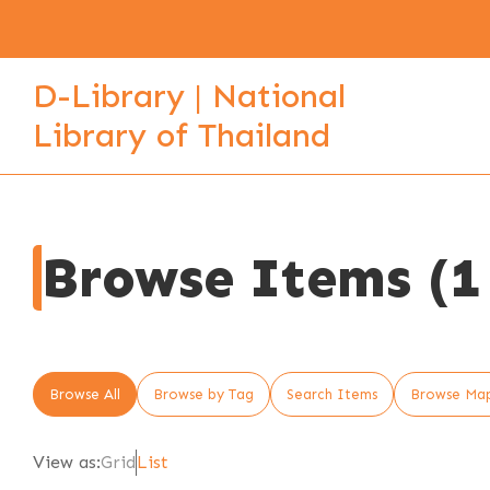
D-Library | National
Library of Thailand
Browse Items (1 
Browse All
Browse by Tag
Search Items
Browse Ma
View as:
Grid
List