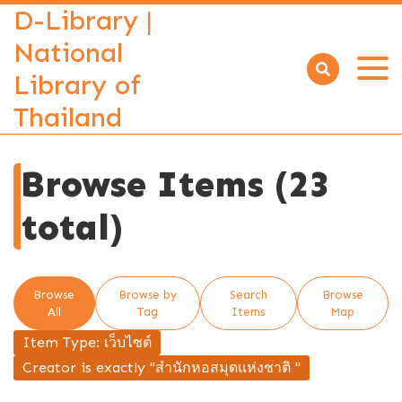
D-Library |
National
Library of
Open
menu
Thailand
Browse Items (23
total)
Browse
Browse by
Search
Browse
All
Tag
Items
Map
Item Type: เว็บไซต์
Creator is exactly "สำนักหอสมุดแห่งชาติ "