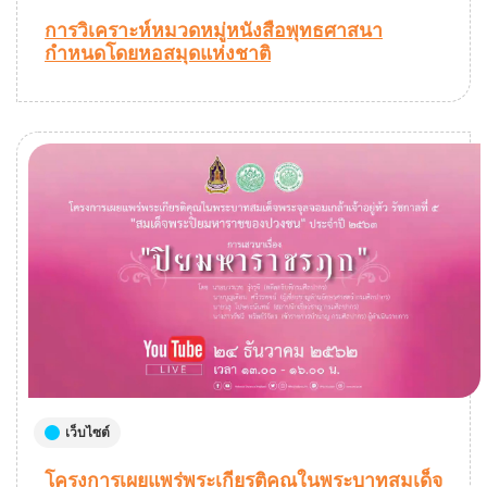
การวิเคราะห์หมวดหมู่หนังสือพุทธศาสนา
กำหนดโดยหอสมุดแห่งชาติ
เว็บไซต์
โครงการเผยแพร่พระเกียรติคุณในพระบาทสมเด็จ