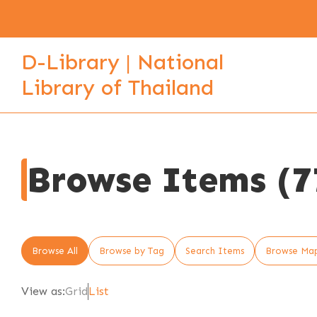
D-Library | National
Library of Thailand
Browse Items (77
Browse All
Browse by Tag
Search Items
Browse Ma
View as:
Grid
List