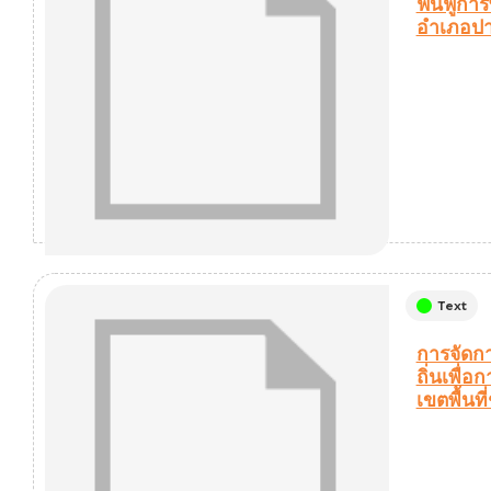
ฟื้นฟูการ
อำเภอปา
Text
การจัดกา
ถิ่นเพื่
เขตพื้นท