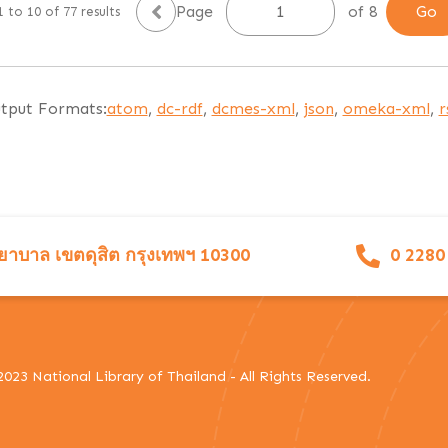
Page
of 8
 to 10 of 77 results
tput Formats:
atom
,
dc-rdf
,
dcmes-xml
,
json
,
omeka-xml
,
r
าบาล เขตดุสิต กรุงเทพฯ 10300
0 2280
023 National Library of Thailand - All Rights Reserved.