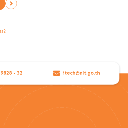
ss2
 9828 - 32
itech@nlt.go.th