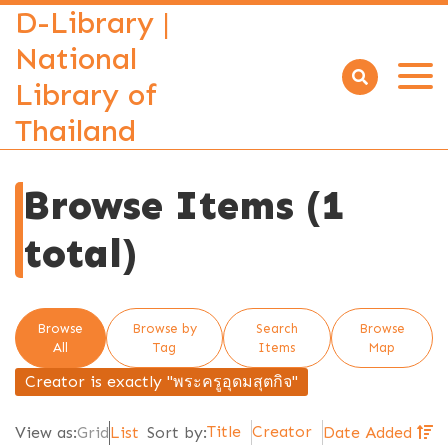
D-Library |
National
Library of
Open
menu
Thailand
Browse Items (1
total)
Browse
Browse by
Search
Browse
All
Tag
Items
Map
Creator is exactly "พระครูอุดมสุตกิจ"
Title
Creator
View as:
Grid
List
Sort by:
Date Added