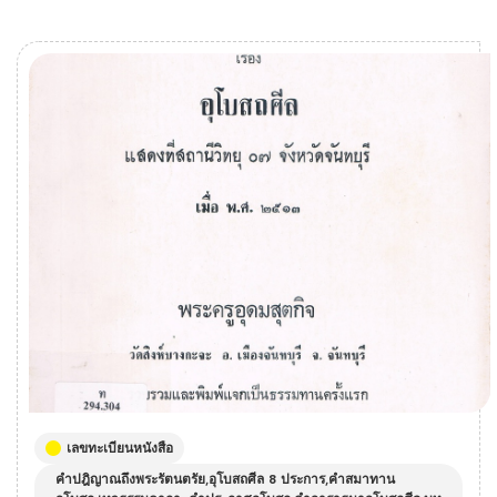
เลขทะเบียนหนังสือ
คำปฎิญาณถึงพระรัตนตรัย,อุโบสถศีล 8 ประการ,คำสมาทาน