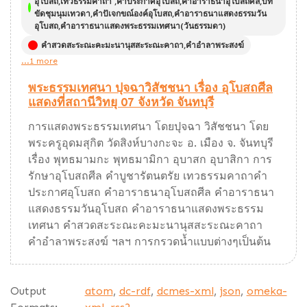
อุโบสถ,เทวธรรมคาถา ,คำประกาศอุโบสถ,คำอาราธนาอุโบสถศีล,บท
ขัดชุมนุมเทวดา,คำปัเจกขณ์องค์อุโบสถ,คำอาราธนาแสดงธรรมวัน
อุโบสถ,คำอาราธนาแสดงพระธรรมเทศนา(วันธรรมดา)
คำสวดสะระณะคะมะนานุสสะระณะคาถา,คำอำลาพระสงฆ์
...1 more
พระธรรมเทศนา ปุจฉาวิสัชชนา เรื่อง อุโบสถศีล
แสดงที่สถานีวิทยุ 07 จังหวัด จันทบุรี
การแสดงพระธรรมเทศนา โดยปุจฉา วิสัชชนา โดย
พระครูอุดมสุกิต วัดสิงห์บางกะจะ อ. เมือง จ. จันทบุรี
เรื่อง พุทธมามกะ พุทธมามิกา อุบาสก อุบาสิกา การ
รักษาอุโบสถศีล คำบูชารัตนตรัย เทวธรรมคาถาคำ
ประกาศอุโบสถ คำอาราธนาอุโบสถศีล คำอาราธนา
แสดงธรรมวันอุโบสถ คำอาราธนาแสดงพระธรรม
เทศนา คำสวดสะระณะคะมะนานุสสะระณะคาถา
คำอำลาพระสงฆ์ ฯลฯ การกรวดน้ำแบบต่างๆเป็นต้น
Output
atom
,
dc-rdf
,
dcmes-xml
,
json
,
omeka-