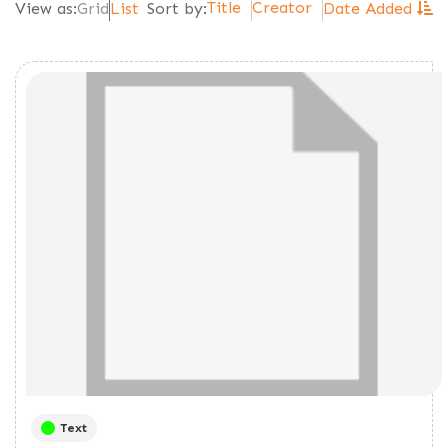
Title
Creator
View as:
Grid
List
Sort by:
Date Added
Text