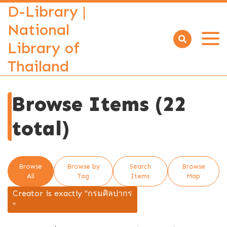
D-Library |
National
Library of
Open
menu
Thailand
Browse Items (22
total)
Browse
Browse by
Search
Browse
All
Tag
Items
Map
Creator is exactly "กรมศิลปากร
"