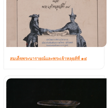
สมเด็จพระนารายณ์และพระเจ้าหลุยส์ที่ ๑๔