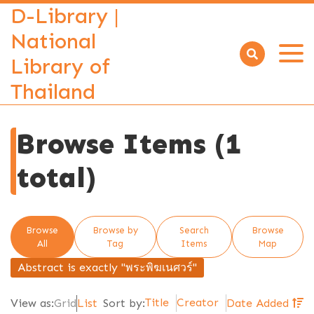
D-Library |
National
Library of
Open
menu
Thailand
Browse Items (1
total)
Browse
Browse by
Search
Browse
All
Tag
Items
Map
Abstract is exactly "พระพิฆเนศวร์"
Title
Creator
View as:
Grid
List
Sort by:
Date Added