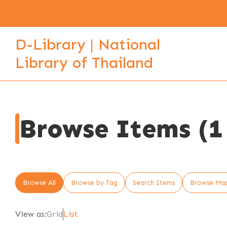
D-Library | National
Library of Thailand
Browse Items (1 
Browse All
Browse by Tag
Search Items
Browse Ma
View as:
Grid
List