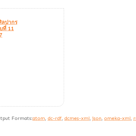
ิลปากร
ับที่ 11
7
tput Formats:
atom
,
dc-rdf
,
dcmes-xml
,
json
,
omeka-xml
,
r