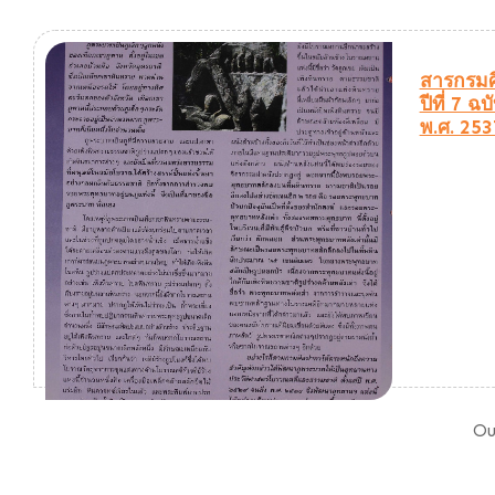
สารกรมศ
ปีที่ 7 ฉบ
พ.ศ. 253
Ou